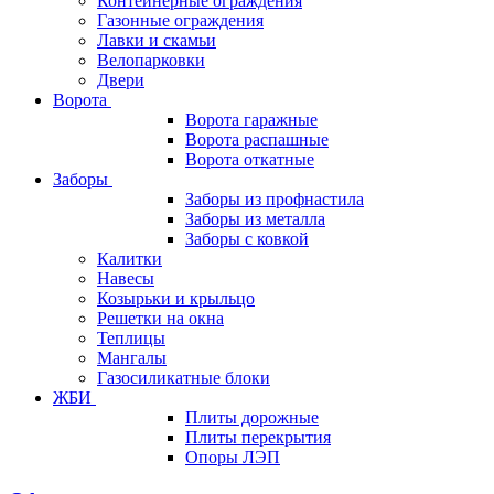
Контейнерные ограждения
Газонные ограждения
Лавки и скамьи
Велопарковки
Двери
Ворота
Ворота гаражные
Ворота распашные
Ворота откатные
Заборы
Заборы из профнастила
Заборы из металла
Заборы с ковкой
Калитки
Навесы
Козырьки и крыльцо
Решетки на окна
Теплицы
Мангалы
Газосиликатные блоки
ЖБИ
Плиты дорожные
Плиты перекрытия
Опоры ЛЭП